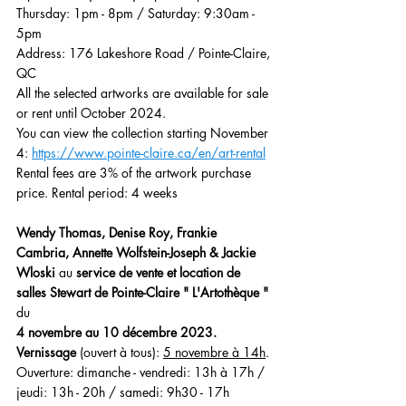
Thursday: 1pm - 8pm / Saturday: 9:30am - 
5pm 
Address: 176 Lakeshore Road / Pointe-Claire, 
QC
All the selected artworks are available for sale 
or rent until October 2024.
You can view the collection starting November 
4: 
https://www.pointe-claire.ca/en/art-rental
Rental fees are 3% of the artwork purchase 
price. Rental period: 4 weeks
Wendy Thomas, Denise Roy, Frankie 
Cambria, Annette Wolfstein-Joseph & Jackie 
Wloski 
au 
service de vente et location de 
salles Stewart de Pointe-Claire " L'Artothèque "
du
4 novembre au 10 décembre 2023.
Vernissage
 (ouvert à tous): 
5 novembre à 14h
. 
Ouverture: dimanche - vendredi: 13h à 17h / 
jeudi: 13h - 20h / samedi: 9h30 - 17h 