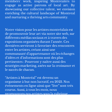
members' work, inspiring Montrealers to
engage as active patrons of local art. By
showcasing our collective talent, we envision
enriching the cultural landscape of Montreal
and nurturing a thriving arts community.
Notre vision pour les artistes montréalais est
de promouvoir leur art via notre site web, sur
différents médias sociaux et à travers des
expositions organisées durant l’année. Ces
dernières serviront à favoriser des rencontres
entre les artistes, créant ainsi une
communauté d’appartenance où les échanges
d’idées et d’informations sont des plus
pertinentes : Pourront y naître aussi des
stratégies marketing, axées sur la croissance et
le succès de chacun.
“Artistes à Montréal” est devenu un
organisme à but non lucratif, en 2023. Nos
évènements en ligne ainsi que “live” sont très
courus. Aussi, à tous les mois, nous
promouvons nos artistes sous la rubrique
“Artiste du mois”, dans notre bulletin
d'information et la page web. Notre lettre
d'information mensuelle est une ressource
complète qui fait la promotion des