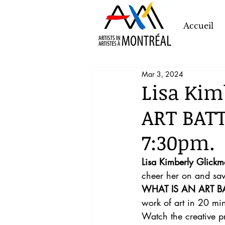
Accueil
Mar 3, 2024
Lisa Kim
ART BATT
7:30pm.
Lisa Kimberly Glick
cheer her on and sav
WHAT IS AN ART BA
work of art in 20 mi
Watch the creative pr