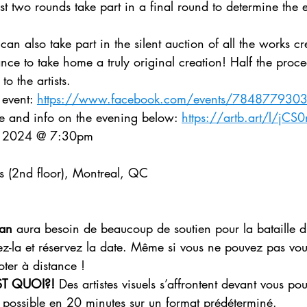
rst two rounds take part in a final round to determine the 
an also take part in the silent auction of all the works cr
ce to take home a truly original creation! Half the proce
o the artists.
 event: 
https://www.facebook.com/events/784877930
fice and info on the evening below: 
https://artb.art/l/jCS
 2024 @ 7:30pm
s (2nd floor), Montreal, QC
man
 aura besoin de beaucoup de soutien pour la bataille d
z-la et réservez la date. Même si vous ne pouvez pas vou
ter à distance !
ST QUOI?!
 Des artistes visuels s’affrontent devant vous pou
t possible en 20 minutes sur un format prédéterminé.