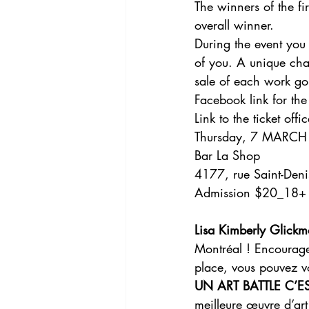
The winners of the fi
overall winner.
During the event you c
of you. A unique chan
sale of each work go t
Facebook link for the
Link to the ticket of
Thursday, 7 MARCH
Bar La Shop
4177, rue Saint-Deni
Admission $20_18+
Lisa Kimberly Glick
Montréal ! Encourage
place, vous pouvez vo
UN ART BATTLE C’E
meilleure œuvre d’ar