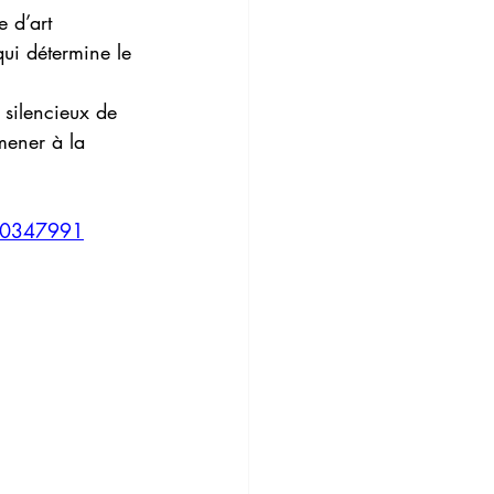
 d’art 
qui détermine le 
 silencieux de 
mener à la 
30347991