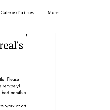
Galerie d'artistes
More
eal's
tle! Please 
e remotely!
r best possible 
te work of art. 