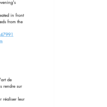
evening's 
eated in front 
eds from the 
347991
0m
'art de 
s rendre sur 
r réaliser leur 