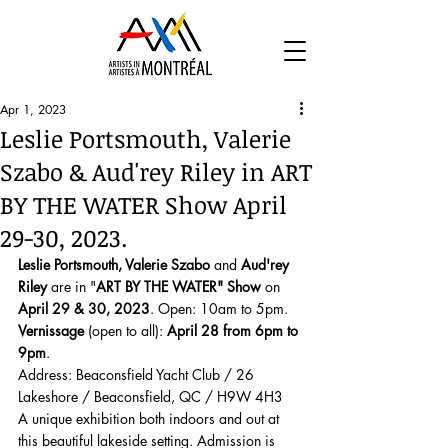
Apr 1, 2023
Leslie Portsmouth, Valerie
Szabo & Aud'rey Riley in ART
BY THE WATER Show April
29-30, 2023.
Leslie Portsmouth, Valerie Szabo
 and 
Aud'rey 
Riley
 are in "
ART BY THE WATER" Show
 on 
April 29 & 30, 2023
. Open: 10am to 5pm.
Vernissage
 (open to all): 
April 28 from 6pm to 
9pm
.
Address: Beaconsfield Yacht Club / 26 
Lakeshore / Beaconsfield, QC / H9W 4H3
A unique exhibition both indoors and out at 
this beautiful lakeside setting. Admission is 