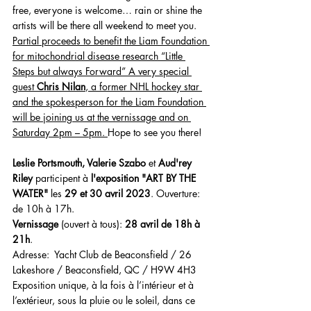
free, everyone is welcome… rain or shine the 
artists will be there all weekend to meet you. 
Partial proceeds to benefit the Liam Foundation 
for mitochondrial disease research “Little 
Steps but always Forward” A very special 
guest 
Chris Nilan
, a former NHL hockey star 
and the spokesperson for the Liam Foundation 
will be joining us at the vernissage and on 
Saturday 2pm – 5pm. 
Hope to see you there!
Leslie Portsmouth, Valerie Szabo
 et 
Aud'rey 
Riley
 participent à 
l'exposition "ART BY THE 
WATER"
 les 
29 et 30 avril 2023
. Ouverture: 
de 10h à 17h.
Vernissage 
(ouvert à tous): 
28 avril de 18h à 
21h
.
Adresse:  Yacht Club de Beaconsfield / 26 
Lakeshore / Beaconsfield, QC / H9W 4H3
Exposition unique, à la fois à l’intérieur et à 
l’extérieur, sous la pluie ou le soleil, dans ce 