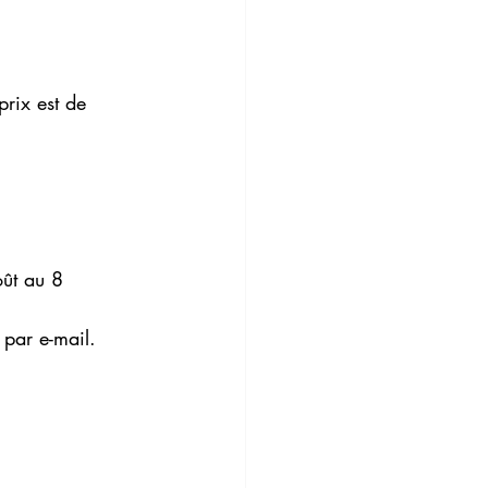
rix est de      
oût au 8 
 par e-mail.