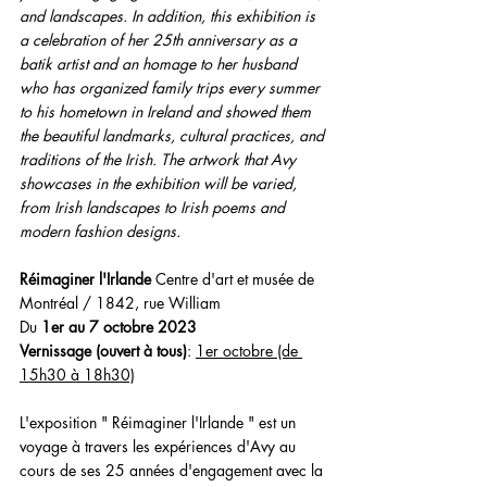
and landscapes. In addition, this exhibition is 
a celebration of her 25th anniversary as a 
batik artist and an homage to her husband 
who has organized family trips every summer 
to his hometown in Ireland and showed them 
the beautiful landmarks, cultural practices, and 
traditions of the Irish. The artwork that Avy 
showcases in the exhibition will be varied, 
from Irish landscapes to Irish poems and 
modern fashion designs.
Réimaginer l'Irlande
 Centre d'art et musée de 
Montréal / 1842, rue William
Du 
1er au 7 octobre 2023
Vernissage (ouvert à tous)
: 
1er octobre (de 
15h30 à 18h30)
L'exposition " Réimaginer l'Irlande " est un 
voyage à travers les expériences d'Avy au 
cours de ses 25 années d'engagement avec la 