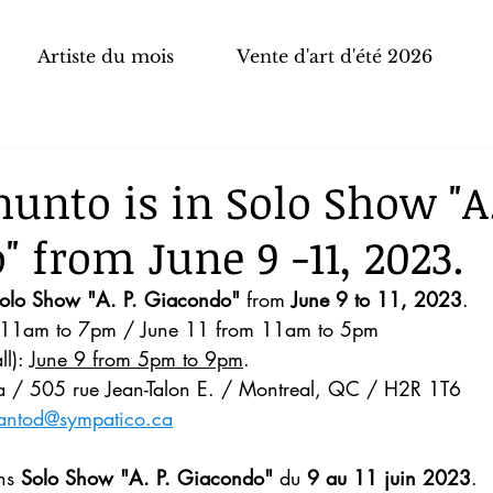
Artiste du mois
Vente d'art d'été 2026
unto is in Solo Show "A
 from June 9 -11, 2023.
olo Show "A. P. Giacondo"
 from 
June 9 to 11, 2023
.
 11am to 7pm / June 11 from 11am to 5pm
l): 
June 9 from 5pm to 9pm
.
ia / 505 rue Jean-Talon E. / Montreal, QC / H2R 1T6
antod@sympatico.ca
ns 
Solo Show "A. P. Giacondo"
 du 
9 au 11 juin 2023
.