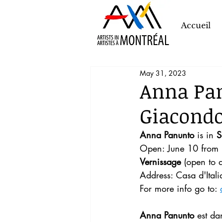
Accueil
May 31, 2023
Anna Pan
Giacondo"
Anna Panunto
 is in 
S
Open: June 10 from
Vernissage
 (open to al
Address: Casa d'Ital
For more info go to: 
Anna Panunto
 est da