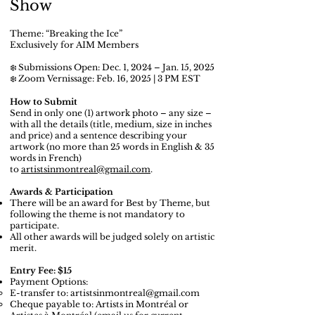
Show​
Theme: “Breaking the Ice”
Exclusively for AIM Members
❄️ Submissions Open: Dec. 1, 2024 – Jan. 15, 2025
❄️ Zoom Vernissage: Feb. 16, 2025 | 3 PM EST
How to Submit
Send in only one (1) artwork photo – any size –
with all the details (title, medium, size in inches
and price) and a sentence describing your
artwork (no more than 25 words in English & 35
words in French)
to
artistsinmontreal@gmail.com
.
Awards & Participation
There will be an award for Best by Theme, but
following the theme is not mandatory to
participate.
All other awards will be judged solely on artistic
merit.
Entry Fee: $15
Payment Options:
E-transfer to:
artistsinmontreal@gmail.com
Cheque payable to: Artists in Montréal or