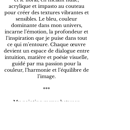
acrylique et impasto au couteau
pour créer des textures vibrantes et
sensibles. Le bleu, couleur
dominante dans mon univers,
incarne l’émotion, la profondeur et
l’inspiration que je puise dans tout
ce qui m’entoure. Chaque œuvre
devient un espace de dialogue entre
intuition, matière et poésie visuelle,
guidé par ma passion pour la
couleur, l’harmonie et l’équilibre de
l’image.
***
My painting moves between
abstraction and floral expression,
combining oil, acrylic, and knife
impasto to create vibrant, tactile
textures. Blue, the dominant color in