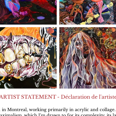
ARTIST STATEMENT - Déclaration de l'artist
 in Montreal, working primarily in acrylic and collage.
ximalism, which I'm drawn to for its complexity, its la