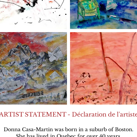
ARTIST STATEMENT - Déclaration de l'artist
Donna Casa-Martin was born in a suburb of Boston.
She has lived in Quebec for over 40 years.