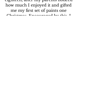
how much I enjoyed it and gifted
me my first set of paints one
Christmas. Encouraged by this, I
learned the basics from a friend
who worked as a commercial artist.
Over time, I discovered a love for
acrylics and developed a particular
passion for painting landscapes,
drawn to their sense of space,
atmosphere, and quiet emotion.
***
J'ai commencé à peindre à l'âge de
dix-huit ans, après que mes parents
aient remarqué à quel point cela me
plaisait et m'aient offert mon
premier coffret de peinture à Noël.
Encouragé par cela, j'ai appris les
bases auprès d'un ami qui travaillait