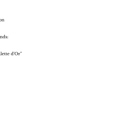
on
onds:
lette d'Or"