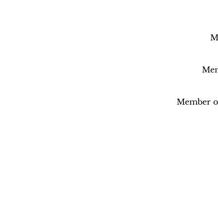
M
Memb
Member of 