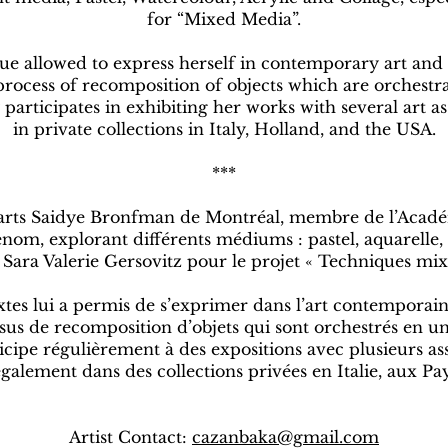
for “Mixed Media”.
que allowed to express herself in contemporary art and
 process of recomposition of objects which are orchestra
 participates in exhibiting her works with several art as
in private collections in Italy, Holland, and the USA.
***
rts Saidye Bronfman de Montréal, membre de l’Académie
enom, explorant différents médiums : pastel, aquarelle
 Sara Valerie Gersovitz pour le projet « Techniques mixt
xtes lui a permis de s’exprimer dans l’art contemporain
ssus de recomposition d’objets qui sont orchestrés en u
ticipe régulièrement à des expositions avec plusieurs as
galement dans des collections privées en Italie, aux Pa
Artist Contact:
cazanbaka@gmail.com