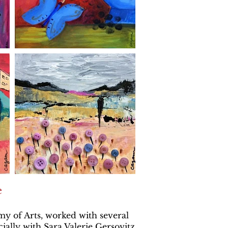
e
y of Arts, worked with several
cially with Sara Valerie Gersovitz