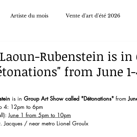
Artiste du mois
Vente d'art d'été 2026
 Laoun-Rubenstein is in
tonations" from June 1-
stein
 is in 
Group Art Show called "Détonations"
 from 
Jun
to 4: 12pm to 6pm
l): 
June 1 from 5pm to 10pm
. Jacques / near metro Lionel Groulx